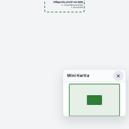
Hillegonda Jansdr van Byler
d: 1/Oca/1598 Amsterdam
v: Amsterdam
×
Mini Harita